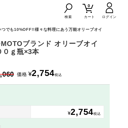
0
検索
カート
つでも10%OFF!!様々な料理にあう万能オリーブオイ
NOMOTOブランド オリーブオイ
００ｇ瓶×3本
2,754
,060
¥
価格
税込
2,754
り
¥
税込