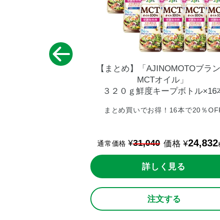
NOMOTOブランド
【まとめ】「AJINOMOTOブラ
オイル」
MCTオイル」
ープボトル×8本
３２０ｇ鮮度キープボトル×16
8本で15％OFF
まとめ買いでお得！16本で20％OF
13,192
24,832
31,040
¥
価格
¥
価格
¥
通常価格
税込
く見る
詳しく見る
する
注文する