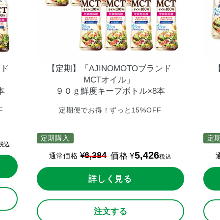
ンド
【定期】「AJINOMOTOブランド
MCTオイル」
本
９０ｇ鮮度キープボトル×8本
F
定期便でお得！ずっと15%OFF
定期購入
定
税込
5,426
6,384
¥
価格
¥
通常価格
税込
詳しく見る
注文する