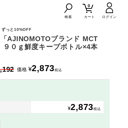
0
検索
カート
ずっと10%OFF
「AJINOMOTOブランド MCT
 ９０ｇ鮮度キープボトル×4本
2,873
,192
¥
価格
税込
2,873
り
¥
税込