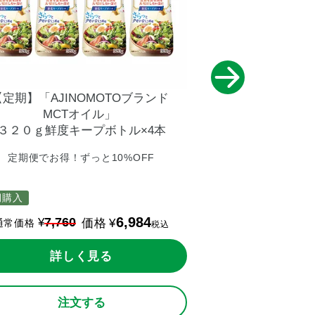
【定期】「AJINOMOTOブランド
【定期】「AJI
MCTオイル」
MCT
３２０ｇ鮮度キープボトル×4本
３２０ｇ鮮度キ
定期便でお得！ずっと10%OFF
定期便でお得！
期購入
定期購入
6,984
7,760
15,520
¥
¥
価格
¥
通常価格
通常価格
税込
詳しく見る
詳し
注文する
注