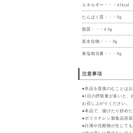
エネルギー・・・41kcal
たんぱく質・・・0g
脂質・・・4.6g
炭水化物・・・0g
食塩相当量・・・0g
注意事項
●本品を直接のむことは
●1日の摂取量が多いと、
お召し上がりください。
●本品で、揚げたり炒め
●ポリスチレン製食品容
●白濁や沈殿物が生じて