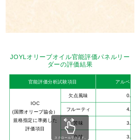
JOYLオリーブオイル官能評価パネルリー
ダーの評価結果
官能評価分析試験項目
アルベキー
欠点風味
0.0
IOC
フルーティ
4.2
(国際オリーブ協会）
規格指定に準拠した
苦味
3.1
評価項目
辛味
3.4
スクロールできます。