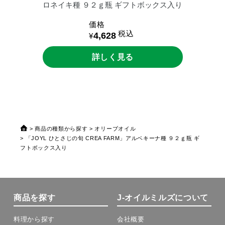
ロネイキ種
９２ｇ瓶
ギフトボックス入り
価格
税込
4,628
¥
詳しく見る
商品の種類から探す
オリーブオイル
「JOYL ひとさじの旬 CREA FARM」アルベキーナ種 ９２ｇ瓶 ギ
フトボックス入り
商品を探す
J-オイルミルズについて
料理から探す
会社概要