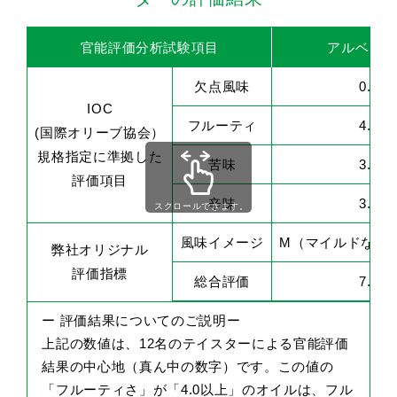
官能評価分析試験項目
アルベキー
欠点風味
0.0
IOC
フルーティ
4.2
(国際オリーブ協会）
規格指定に準拠した
苦味
3.1
評価項目
辛味
3.4
スクロールできます。
風味イメージ
M（マイルドな優
弊社オリジナル
評価指標
総合評価
7.0
ー 評価結果についてのご説明ー
上記の数値は、12名のテイスターによる官能評価
結果の中心地（真ん中の数字）です。この値の
「フルーティさ」が「4.0以上」のオイルは、フル