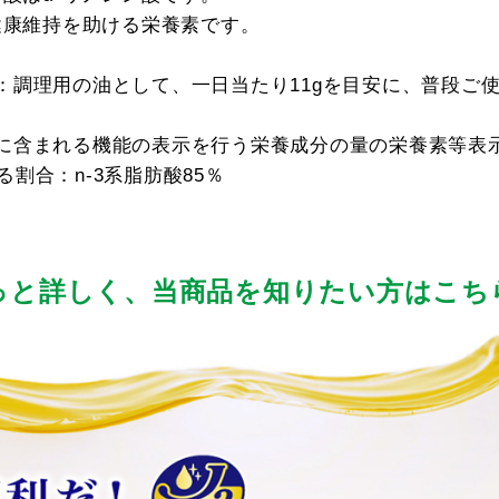
健康維持を助ける栄養素です。
：調理用の油として、一日当たり11gを目安に、普段ご
に含まれる機能の表示を行う栄養成分の量の栄養素等表示
める割合：n-3系脂肪酸85％
っと詳しく、
当商品を知りたい方はこち