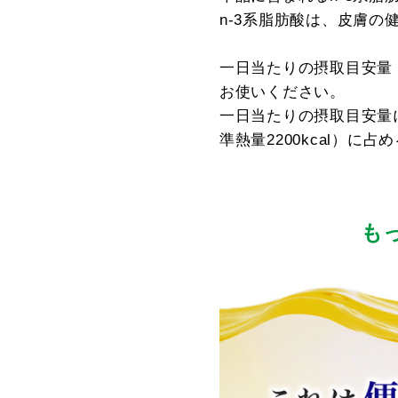
n-3系脂肪酸は、皮膚の
一日当たりの摂取目安量
お使いください。
一日当たりの摂取目安量
準熱量2200kcal）に占
も