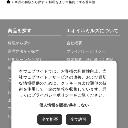
商品の種類から探す
料理をより本格的にする香味油
商品を探す
J-オイルミルズについて
料理から探す
会社概要
調理方法から探す
プライバシーポリシー
利用シーンから探す
特定商取引法に基づく表記
商品の種類から探す
本ウェブサイトでは、お客様の利便性向上、当
社ウェブサイト／サービスの改善、および適切
ご利用について
その他
な情報提供のために、クッキーおよび類似の技
術を使用して一定の情報を収集しています。詳
お買い物ガイド
お問い合わせ
しくは
プライバシーポリシー
をご覧ください。
よくある質問
メルマガ登録
個人情報を販売/共有しない
マイページ
メルマガアーカイブ
利用規約
サイトマップ
全て拒否
全て許可
cookie設定