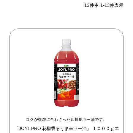
13
件中
1
-
13
件表示
コクが複雑に合わさった四川風ラー油です。
「JOYL
PRO
花椒香るうま辛ラー油」
１０００ｇエ