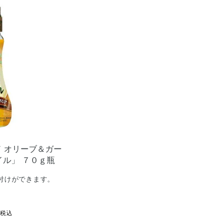
ド
オリーブ＆ガー
イル」
７０ｇ瓶
付けができます。
3
税込