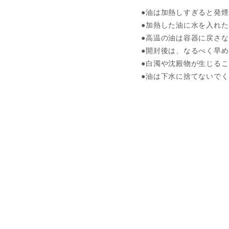
●油は加熱しすぎると発
●加熱した油に水を入れ
●高温の油は容器に戻さ
●開封後は、なるべく早
●白濁や沈殿物が生じる
●油は下水に捨てないで