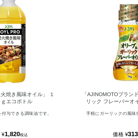
炭火焼き風味オイル」
１
「AJINOMOTOブラン
０ｇエコボトル
リック
フレーバーオ
を付与できる調味油です。
手軽にガーリックの風味
1,820
31
格
¥
価格
¥
税込