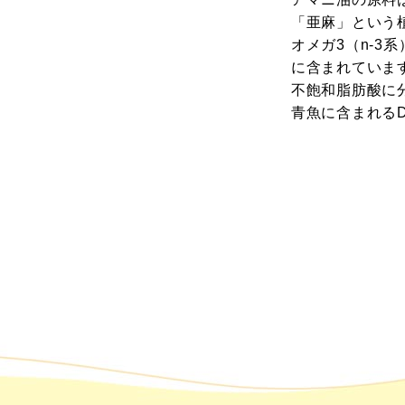
そもそ
「亜麻」という
オメガ3（n-3
に含まれています
不飽和脂肪酸に
ニ油っ
青魚に含まれるD