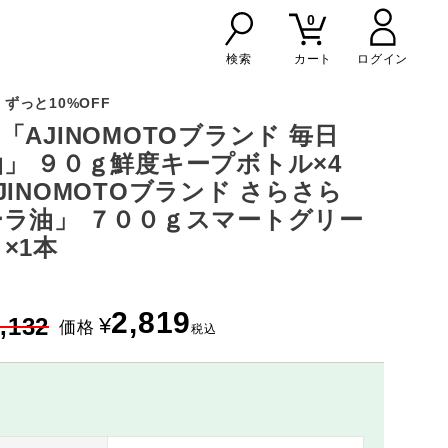
0
検索
カート
ずっと10%OFF
「AJINOMOTOブランド 毎日
」 ９０ｇ鮮度キープボトル×4
JINOMOTOブランド さらさら
ラ油」 ７００ｇスマートグリー
×1本
2,819
,132
¥
価格
税込