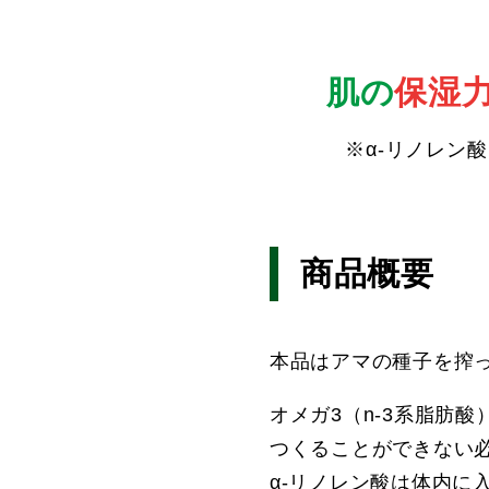
肌の
保湿
※α-リノレン
商品概要
本品はアマの種子を搾っ
オメガ3（n-3系脂肪
つくることができない
α-リノレン酸は体内に