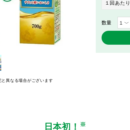
１回あた
記と異なる場合がございます
※
日本初！