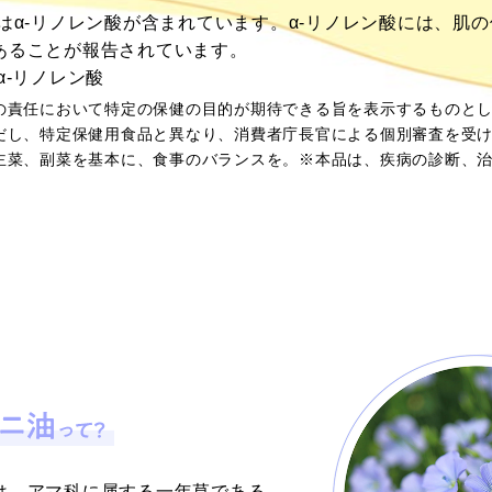
はα-リノレン酸が含まれています。α-リノレン酸には、肌
あることが報告されています。
α-リノレン酸
の責任において特定の保健の目的が期待できる旨を表示するものと
だし、特定保健用食品と異なり、消費者庁長官による個別審査を受
主菜、副菜を基本に、食事のバランスを。※本品は、疾病の診断、
は、アマ科に属する一年草である