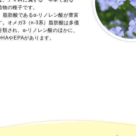
もアマ
植物の種子です。
系）脂肪酸であるα-リノレン酸が豊富
。オメガ3（n-3系）脂肪酸は多価
分類され、α-リノレン酸のほかに、
て？
HAやEPAがあります。