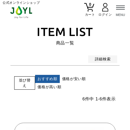
公式オンラインショップ
0
おすすめ順
カート
価格が安い順
ITEM LIST
価格が高い順
商品一覧
検索
詳細検索
おすすめ順
価格が安い順
並び替
え
価格が高い順
6
件中
1
-
6
件表示