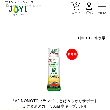
公式オンラインショップ
0
もちこさんのレビュー
カート
1
件中
1
-
1
件表示
「AJINOMOTOブランド
ことばうっかりサポート
えごま油の力」
90g鮮度キープボトル