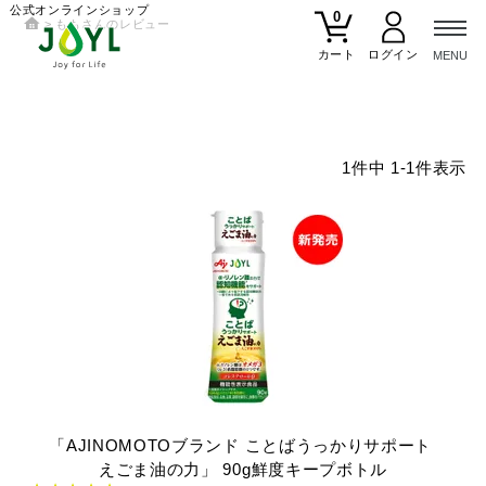
公式オンラインショップ
0
ももさんのレビュー
カート
1
件中
1
-
1
件表示
「AJINOMOTOブランド
ことばうっかりサポート
えごま油の力」
90g鮮度キープボトル