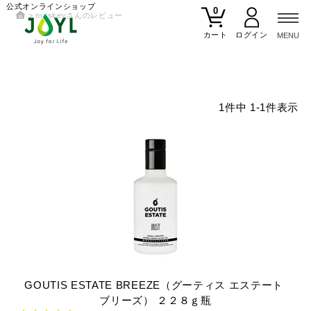
公式オンラインショップ
0
nutskeyさんのレビュー
カート
1
件中
1
-
1
件表示
GOUTIS
ESTATE
BREEZE（グーティス
エステート
ブリーズ）
２２８ｇ瓶