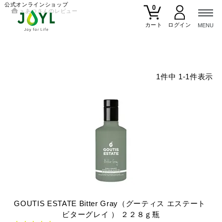
公式オンラインショップ
0
あつさんのレビュー
カート
1
件中
1
-
1
件表示
GOUTIS
ESTATE
Bitter
Gray（グーティス
エステート
ビターグレイ
）
２２８ｇ瓶