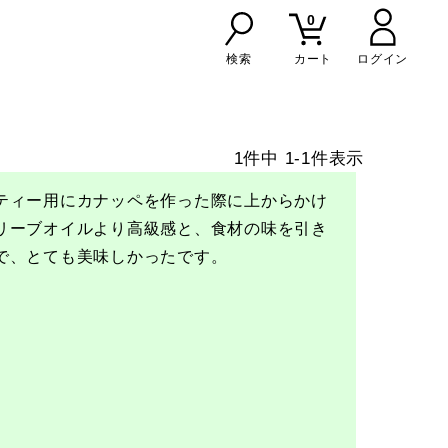
0
検索
カート
1
件中
1
-
1
件表示
ティー用にカナッペを作った際に上からかけ
リーブオイルより高級感と、食材の味を引き
で、とても美味しかったです。