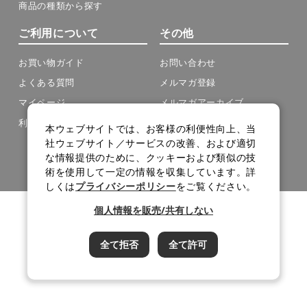
商品の種類から探す
ご利用について
その他
お買い物ガイド
お問い合わせ
よくある質問
メルマガ登録
マイページ
メルマガアーカイブ
利用規約
サイトマップ
本ウェブサイトでは、お客様の利便性向上、当
社ウェブサイト／サービスの改善、および適切
cookie設定
な情報提供のために、クッキーおよび類似の技
術を使用して一定の情報を収集しています。詳
Copyright(C) J-OIL MILLS .All Rights Reserved.
しくは
プライバシーポリシー
をご覧ください。
個人情報を販売/共有しない
全て拒否
全て許可