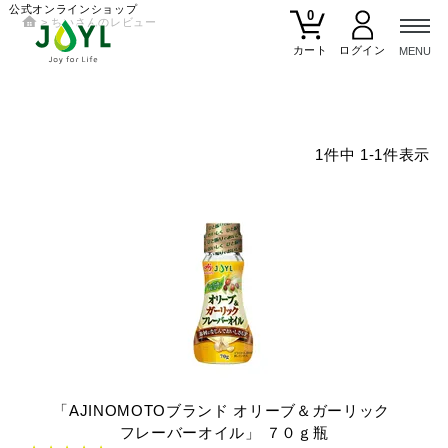
公式オンラインショップ
0
ちいさんのレビュー
カート
1
件中
1
-
1
件表示
「AJINOMOTOブランド
オリーブ＆ガーリック
フレーバーオイル」
７０ｇ瓶