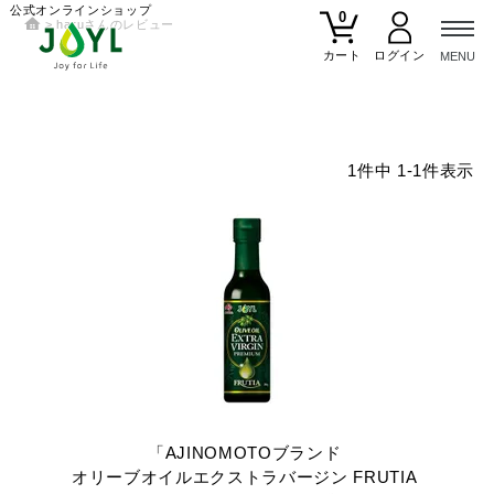
公式オンラインショップ
0
haruさんのレビュー
カート
1
件中
1
-
1
件表示
「AJINOMOTOブランド
オリーブオイルエクストラバージン
FRUTIA