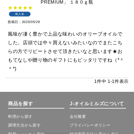
PREMIUM」
１８０ｇ瓶
購入者
投稿日
2020/05/28
風味が凄く豊かで上品な味わいのオリーブオイルで
した。店頭では中々買えないみたいなのでまたこち
らの方でリピートさせて頂きたいなと思います★お
もてなしや贈り物のギフトにもピッタリですね（*＾
＾*)
1
件中
1
-
1
件表示
商品を探す
J-オイルミルズについて
料理から探す
会社概要
調理方法から探す
プライバシーポリシー