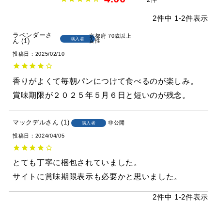
2
件中
1
-
2
件表示
ラベンダー
京都府
70歳以上
購入者
1
女性
投稿日
2025/02/10
香りがよくて毎朝パンにつけて食べるのが楽しみ。

賞味期限が２０２５年５月６日と短いのが残念。
マックデル
1
非公開
購入者
投稿日
2024/04/05
とても丁寧に梱包されていました。

2
件中
1
-
2
件表示