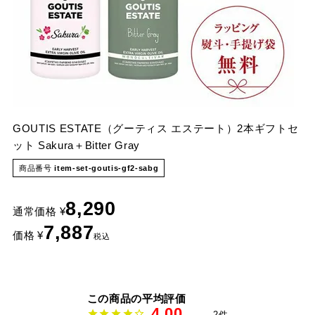
GOUTIS
ESTATE（グーティス
エステート）2本ギフトセ
ット
Sakura＋Bitter
Gray
商品番号
item-set-goutis-gf2-sabg
8,290
通常価格
¥
7,887
価格
¥
税込
4.00
2