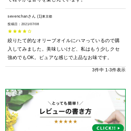
sevenchan
1
東京都
投稿日
2021/07/08
絞りたて的なオリーブオイルにハマっているので購
入してみました。美味しいけど、私はもう少しクセ
強めでもOK。ピュアな感じで上品なお味です。
3
件中
1
-
3
件表示