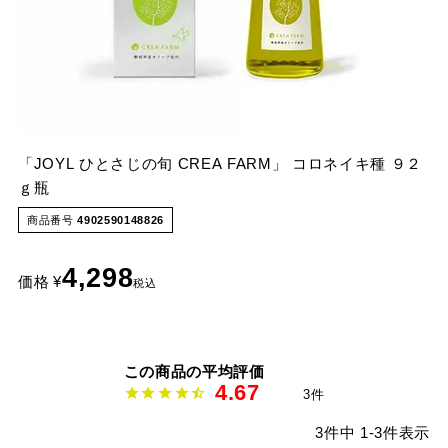
「JOYL
ひとさじの旬
CREA
FARM」
コロネイキ種
９２
ｇ瓶
商品番号
4902590148826
4,298
価格
¥
税込
4.67
3
3
件中
1
-
3
件表示