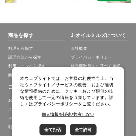
商品を探す
J-オイルミルズについて
料理から探す
会社概要
調理方法から探す
プライバシーポリシー
利用シーンから探す
特定商取引法に基づく表記
商品の種類から探す
本ウェブサイトでは、お客様の利便性向上、当
社ウェブサイト／サービスの改善、および適切
ご利用について
その他
な情報提供のために、クッキーおよび類似の技
術を使用して一定の情報を収集しています。詳
お買い物ガイド
お問い合わせ
しくは
プライバシーポリシー
をご覧ください。
よくある質問
メルマガ登録
個人情報を販売/共有しない
マイページ
メルマガアーカイブ
利用規約
サイトマップ
全て拒否
全て許可
cookie設定