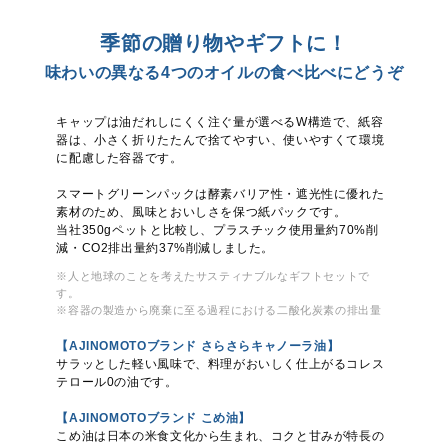
季節の贈り物やギフトに！
味わいの異なる4つの
オイルの食べ比べにどうぞ
キャップは油だれしにくく注ぐ量が選べるW構造で、紙容
器は、小さく折りたたんで捨てやすい、使いやすくて環境
に配慮した容器です。
スマートグリーンパックは酵素バリア性・遮光性に優れた
素材のため、風味とおいしさを保つ紙パックです。
当社350gペットと比較し、プラスチック使用量約70%削
減・CO2排出量約37%削減しました。
※人と地球のことを考えたサスティナブルなギフトセットで
す。
※容器の製造から廃棄に至る過程における二酸化炭素の排出量
【AJINOMOTOブランド さらさらキャノーラ油】
サラッとした軽い風味で、料理がおいしく仕上がるコレス
テロール0の油です。
【AJINOMOTOブランド こめ油】
こめ油は日本の米食文化から生まれ、コクと甘みが特長の