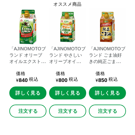
オススメ商品
「AJINOMOTOブ
「AJINOMOTOブ
「AJINOMOTOブ
ランド
オリーブ
ランド
やさしい
ランド
ごま油好
オイルエクストラ
オリーブオイ
きの純正ごま
バージン」
３０
ル」
３００ｇス
油」
３００ｇス
価格
価格
価格
０ｇスマートグリ
マートグリーンパ
マートグリーンパ
税込
税込
税込
840
800
850
ーンパック
ック
ック
¥
¥
¥
詳しく見る
詳しく見る
詳しく見る
注文する
注文する
注文する