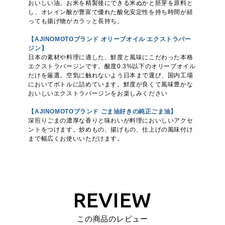
おいしい油。お米を精製後にできる米ぬかと胚芽を原料と
し、オレイン酸が豊富で優れた酸化安定性を持ち時間が経
っても揚げ物がカラッと長持ち。
【AJINOMOTOブランド オリーブオイル エクストラバー
ジン】
日本の素材や料理に適した、鮮度と風味にこだわった本格
エクストラバージンです。酸度0.3%以下のオリーブオイル
だけを厳選。空気に触れないよう日本まで運び、国内工場
においてボトルに詰めています。鮮度が良くて風味豊かな
おいしいエクストラバージンをお楽しみください
【AJINOMOTOブランド ごま油好きの純正ごま油】
深煎りごまの濃厚な香りと味わいが料理においしいアクセ
ントをつけます。炒めもの、揚げもの、仕上げの風味付け
まで幅広くお使いいただけます。
REVIEW
この商品のレビュー