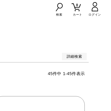
0
検索
カート
順
価格が高い順
詳細検索
45
件中
1
-
45
件表示