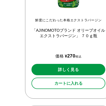
鮮度にこだわった本格エクストラバージン
「AJINOMOTOブランド
オリーブオイル
エクストラバージン」
７０ｇ瓶
270
価格
¥
税込
詳しく見る
カートに入れる