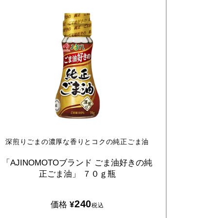
深煎りごまの濃厚な香りとコクの純正ごま油
「AJINOMOTOブランド
ごま油好きの純
正ごま油」
７０ｇ瓶
240
価格
¥
税込