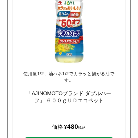
使用量1/2、油ハネ1/2でカラッと揚がる油で
す。
「AJINOMOTOブランド
ダブルハー
フ」
６００ｇＵＤエコペット
480
価格
¥
税込