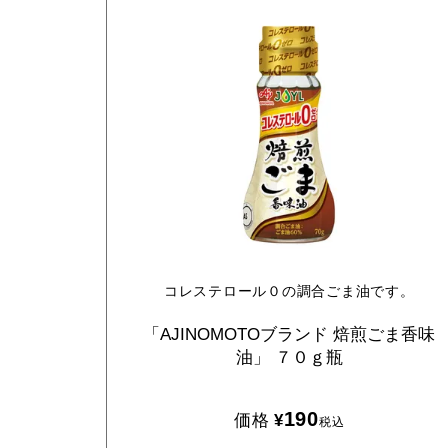
コレステロール０の調合ごま油です。
「AJINOMOTOブランド
焙煎ごま香味
油」
７０ｇ瓶
190
価格
¥
税込