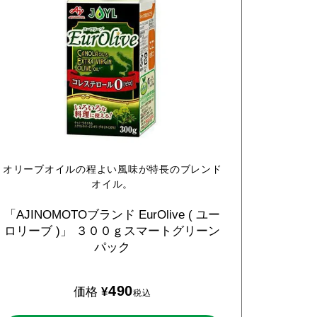
オリーブオイルの程よい風味が特長のブレンド
オイル。
「AJINOMOTOブランド
EurOlive
(
ユー
ロリーブ
)」
３００ｇスマートグリーン
パック
490
価格
¥
税込