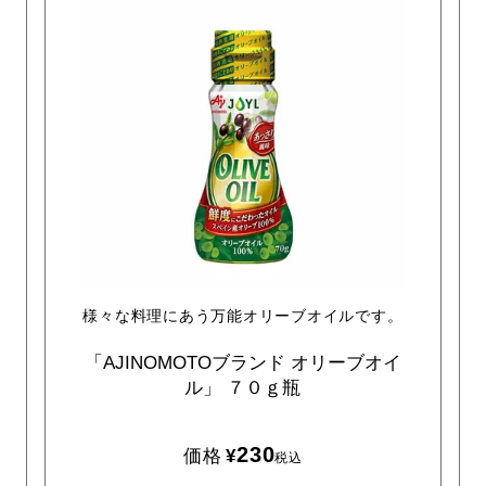
様々な料理にあう万能オリーブオイルです。
「AJINOMOTOブランド
オリーブオイ
ル」
７０ｇ瓶
230
価格
¥
税込